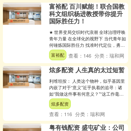
富裕配 百川赋能！联合国教
科文组织杨进教授带你提升
国际胜任力！
★ 世界变局交织时代浪潮 全球治理呼唤
青年力量 在全球化的视野下 当代青年如
何锤炼国际胜任力 找准时代定位，勇担
世界使命 在国际舞台上发出青年声音 4
富裕配
查看：
146
分类：
瑞和网
月9日（周....
炫多配资 人生真的太过短暂
利维坦按： 人类这个物种，似乎基因里
内嵌了对于“意义”近乎执着的追寻：诸
如“我做这件事有何意义？”“这工作毫无
意义”等等。也正因为如此，“意义”也常
炫多配资
和“荒诞感”....
查看：
116
分类：
瑞和网
粤有钱配资 盛屯矿业：公司