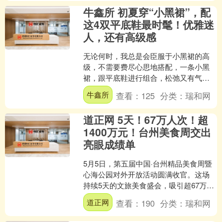
牛鑫所 初夏穿“小黑裙”，配
这4双平底鞋最时髦！优雅迷
人，还有高级感
无论何时，我总是会臣服于小黑裙的高
级，不需要费尽心思地搭配，一条小黑
裙，跟平底鞋进行组合，松弛又有气
场，温柔中又透露着力量感！穿在身
牛鑫所
查看：
125
分类：
瑞和网
上，美丽便成为了易如反掌的事....
道正网 5天！67万人次！超
1400万元！台州美食周交出
亮眼成绩单
5月5日，第五届中国·台州精品美食周暨
心海公园对外开放活动圆满收官。这场
持续5天的文旅美食盛会，吸引超67万人
次涌入心海天地，累计销售额突破1400
道正网
查看：
190
分类：
瑞和网
万元。活动以....