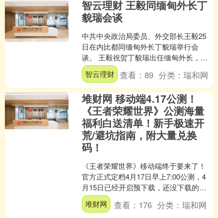
智云理财 王毅同缅甸外长丁
貌瑞会谈
中共中央政治局委员、外交部长王毅25
日在内比都同缅甸外长丁貌瑞举行会
谈。 王毅祝贺丁貌瑞出任缅甸外长，表
示中国外长在缅刚刚成立新政府、开启
智云理财
查看：
89
分类：
瑞和网
国家发展新阶段之际访缅....
堆财网 移动端4.17公测！
《王者荣耀世界》公测海量
福利白送清单！新手极速开
荒/避坑指南，附大量兑换
码！
《王者荣耀世界》移动端终于要来了！
官方正式定档4月17日早上7:00公测，4
月15日已经开启预下载，还没下载的赶
紧准备吧。本期就为大家盘点移动端公
堆财网
查看：
176
分类：
瑞和网
测所有免费福利....