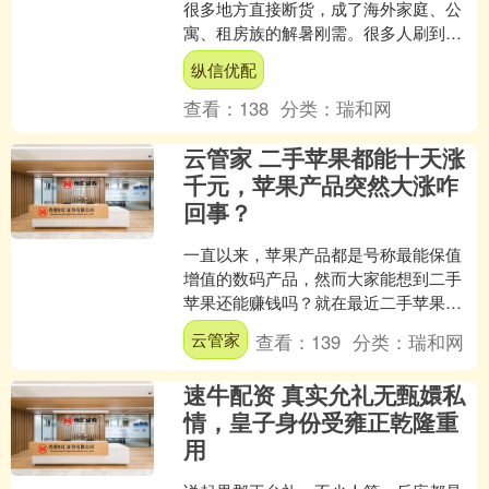
很多地方直接断货，成了海外家庭、公
寓、租房族的解暑刚需。很多人刷到海
外视频都会疑惑：为什么外国人疯狂抢
纵信优配
购的移动空调，国内却褒贬....
查看：
138
分类：
瑞和网
云管家 二手苹果都能十天涨
千元，苹果产品突然大涨咋
回事？
一直以来，苹果产品都是号称最能保值
增值的数码产品，然而大家能想到二手
苹果还能赚钱吗？就在最近二手苹果十
天涨价千元的消息传来，苹果这到底是
云管家
查看：
139
分类：
瑞和网
怎么回事？ 一、二手苹果....
速牛配资 真实允礼无甄嬛私
情，皇子身份受雍正乾隆重
用