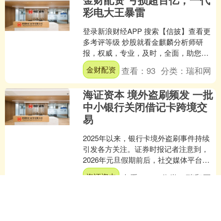
彩电大王暴雷
登录新浪财经APP 搜索【信披】查看更
多考评等级 炒股就看金麒麟分析师研
报，权威，专业，及时，全面，助您挖
掘潜力主题机会！ 来源：螺旋实验室 当
金财配资
查看：
93
分类：
瑞和网
时代的巨浪席卷而....
海证资本 境外盗刷频发 一批
中小银行关闭借记卡跨境交
易
2025年以来，银行卡境外盗刷事件持续
引发各方关注。证券时报记者注意到，
2026年元旦假期前后，社交媒体平台上
反映信用卡、借记卡遭盗刷的相关内容
海证资本
查看：
99
分类：
瑞和网
明显增多，涉及国....
长城配资 收获亚军创造历
史，U23中国男足亚洲杯表