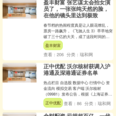
盈丰财富 张艺谋太会拍女演
员了，一张张纯天然的脸，
在他的镜头里达到极致
春节档的热闹程度真是让人眼花缭乱，
票房一路飙升，《飞驰人生 3》早早地突
破了三十亿的大关，成了这段时间的票
房霸主。但最让人意外的，还是《惊蛰
盈丰财富
无声》悄然崭露头角，....
查看：
206
分类：
瑞和网
正中优配 沃尔核材获调入沪
港通及深港通证券名单
热点栏目 自选股 数据中心 行情中心 资
金流向 模拟交易 客户端 沃尔核材
（09981）发布公告，根据《上海证券交
易所沪港通业务实施办法》和《深圳证
正中优配
查看：
86
分类：
瑞和网
券交易所深港....
金财配资 亏损超百亿，一代