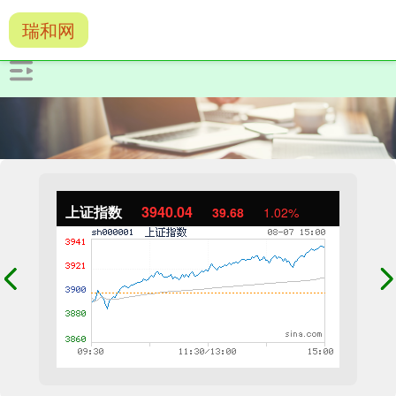
瑞和网
上证指数
3940.04
39.68
1.02%