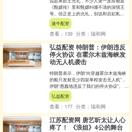
说起果郡王允礼，不少人第一反应都是
《甄嬛传》里和甄嬛纠缠不清的深情王
爷。但正史上的允礼，别说和后妃私会
了，连康熙晚年的夺嫡大戏都没蹭过半
速牛配资
点热度。这么一个没背景没....
查看：
139
分类：
瑞和网
弘益配资 特朗普：伊朗违反
停火协议 在霍尔木兹海峡发
动无人机袭击
特朗普表示，伊朗“向穿越霍尔木兹海峡
的船只发射至少四架单程攻击无人机”，
伊朗“愚蠢地违反了我们的停火协议”。 特
朗普在Truth Social发文称，“虽然船只....
弘益配资
查看：
177
分类：
瑞和网
江苏配资网 唐艺昕太让人心
疼了！ 《浪姐》4公的舞台