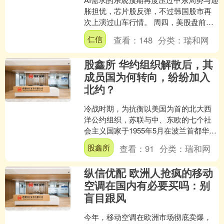
胀担忧，芯片股反弹，不过韩国股市再
次上演过山车行情。 周四，美股盘前，
美股科技股反弹，美光科技涨超3%，英
仁信
查看：
148
分类：
瑞和网
特尔涨超3%，康....
股鑫所 华约组织解散后，其
成员国为何转向，纷纷加入
北约？
冷战时期，为抗衡以美国为首的北大西
洋公约组织，苏联与中、东欧的七个社
会主义国家于1955年5月在波兰首都华沙
签订条约，建立起了华沙条约组织。然
股鑫所
查看：
91
分类：
瑞和网
而谁也没有想到，在....
纵信优配 欧洲人抢疯的移动
空调在国内有必要买吗：别
盲目跟风
今年，移动空调在欧洲市场彻底卖爆，