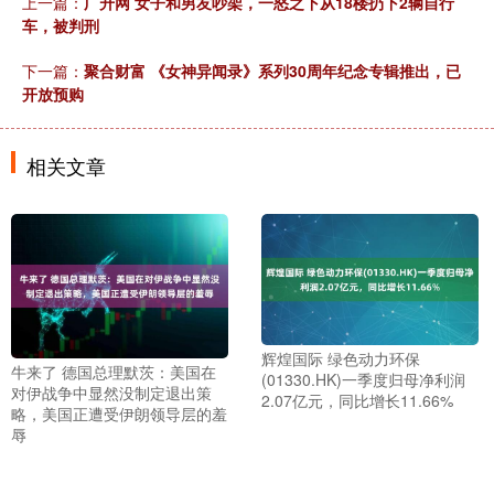
上一篇：
广升网 女子和男友吵架，一怒之下从18楼扔下2辆自行
车，被判刑
下一篇：
聚合财富 《女神异闻录》系列30周年纪念专辑推出，已
开放预购
相关文章
辉煌国际 绿色动力环保
牛来了 德国总理默茨：美国在
(01330.HK)一季度归母净利润
对伊战争中显然没制定退出策
2.07亿元，同比增长11.66%
略，美国正遭受伊朗领导层的羞
辱