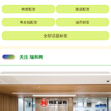
蜂窝配资
隆源配资
粤友钱配资
涵乔财富
全部话题标签
关注 瑞和网