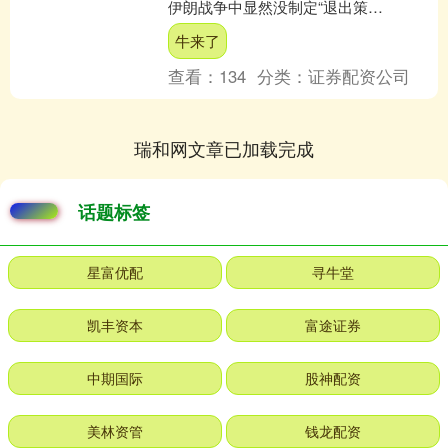
伊朗战争中显然没制定“退出策
略”，“（美国）整个国家正遭受伊朗领导
牛来了
层的羞辱”。 图为德国....
查看：
134
分类：
证券配资公司
瑞和网文章已加载完成
话题标签
星富优配
寻牛堂
凯丰资本
富途证券
中期国际
股神配资
美林资管
钱龙配资