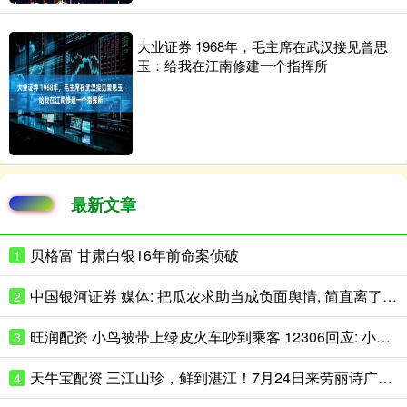
大业证券 1968年，毛主席在武汉接见曾思
玉：给我在江南修建一个指挥所
最新文章
贝格富 甘肃白银16年前命案侦破
1
中国银河证券 媒体: 把瓜农求助当成负面舆情, 简直离了个大谱!
2
旺润配资 小鸟被带上绿皮火车吵到乘客 12306回应: 小鸟、金鱼、乌龟等活动物禁止带上车
3
天牛宝配资 三江山珍，鲜到湛江！7月24日来劳丽诗广场，赴一场山海风味之约
4