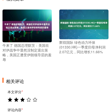
辉煌国际 绿色动力环保
牛来了 德国总理默茨：美国在
(01330.HK)一季度归母净利润
对伊战争中显然没制定退出策
2.07亿元，同比增长11.66%
略，美国正遭受伊朗领导层的羞
辱
相关评论
本文评分
*
评论内容
*