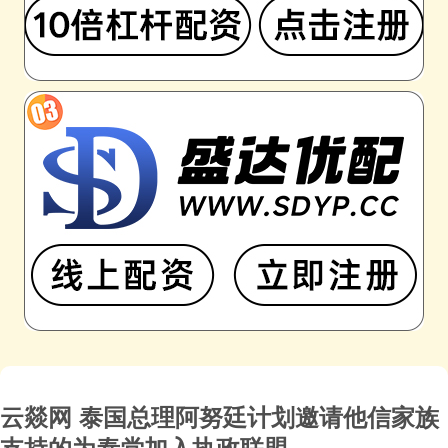
云燚网 泰国总理阿努廷计划邀请他信家族
支持的为泰党加入执政联盟