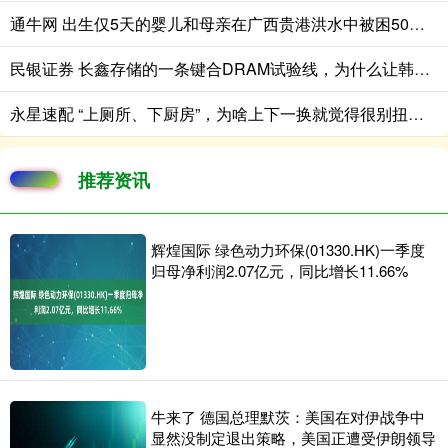
通牛网 出生仅5天的婴儿和母亲在广西贵港洪水中被困50小时后被救
民银证券 长鑫存储的一条键合DRAM试验线，为什么让韩国存储产业警觉？
永星速配 “上厕所、下厨房”，为啥上下一换就觉得很别扭？老祖宗的讲究藏在过日子里
推荐资讯
辉煌国际 绿色动力环保(01330.HK)一季度
归母净利润2.07亿元，同比增长11.66%
牛来了 德国总理默茨：美国在对伊战争中
显然没制定退出策略，美国正遭受伊朗领导