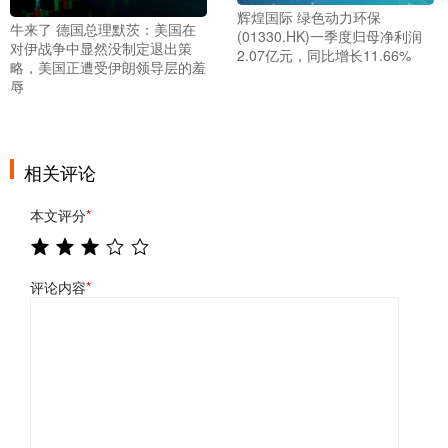
辉煌国际 绿色动力环保
牛来了 德国总理默茨：美国在
(01330.HK)一季度归母净利润
对伊战争中显然没制定退出策
2.07亿元，同比增长11.66%
略，美国正遭受伊朗领导层的羞
辱
相关评论
本文评分
*
评论内容
*