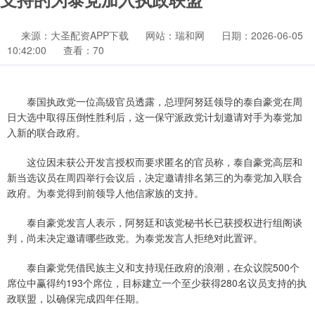
来源：大圣配资APP下载
网站：瑞和网
日期：2026-06-05
10:42:00
查看：70
泰国执政党一位高级官员透露，总理阿努廷领导的泰自豪党在周
日大选中取得压倒性胜利后，这一保守派政党计划邀请对手为泰党加
入新的联合政府。
这位因未获公开发言授权而要求匿名的官员称，泰自豪党高层和
新当选议员在周四举行会议后，决定邀请排名第三的为泰党加入联合
政府。为泰党得到前领导人他信家族的支持。
泰自豪党发言人表示，阿努廷和该党秘书长已获授权进行组阁谈
判，尚未决定邀请哪些政党。为泰党发言人拒绝对此置评。
泰自豪党凭借民族主义和支持现任政府的浪潮，在众议院500个
席位中赢得约193个席位，目标建立一个至少获得280名议员支持的执
政联盟，以确保完成四年任期。