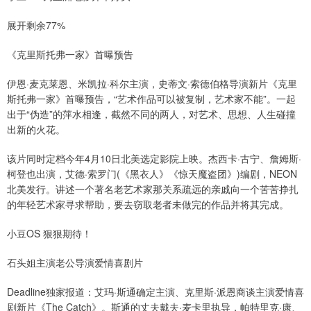
展开剩余77%
《克里斯托弗一家》首曝预告
伊恩·麦克莱恩、米凯拉·科尔主演，史蒂文·索德伯格导演新片《克里
斯托弗一家》首曝预告，“艺术作品可以被复制，艺术家不能”。一起
出于“伪造”的萍水相逢，截然不同的两人，对艺术、思想、人生碰撞
出新的火花。
该片同时定档今年4月10日北美选定影院上映。杰西卡·古宁、詹姆斯·
柯登也出演，艾德·索罗门(《黑衣人》《惊天魔盗团》)编剧，NEON
北美发行。讲述一个著名老艺术家那关系疏远的亲戚向一个苦苦挣扎
的年轻艺术家寻求帮助，要去窃取老者未做完的作品并将其完成。
小豆OS 狠狠期待！
石头姐主演老公导演爱情喜剧片
Deadline独家报道：艾玛·斯通确定主演、克里斯·派恩商谈主演爱情喜
剧新片《The Catch》。斯通的丈夫戴夫·麦卡里执导，帕特里克·康、