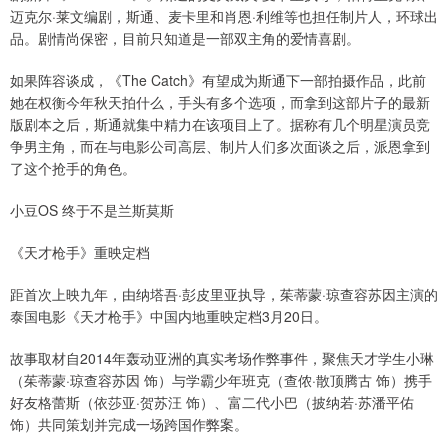
迈克尔·莱文编剧，斯通、麦卡里和肖恩·利维等也担任制片人，环球出
品。剧情尚保密，目前只知道是一部双主角的爱情喜剧。
如果阵容谈成，《The Catch》有望成为斯通下一部拍摄作品，此前
她在权衡今年秋天拍什么，手头有多个选项，而拿到这部片子的最新
版剧本之后，斯通就集中精力在该项目上了。据称有几个明星演员竞
争男主角，而在与电影公司高层、制片人们多次面谈之后，派恩拿到
了这个抢手的角色。
小豆OS 终于不是兰斯莫斯
《天才枪手》重映定档
距首次上映九年，由纳塔吾·彭皮里亚执导，茱蒂蒙·琼查容苏因主演的
泰国电影《天才枪手》中国内地重映定档3月20日。
故事取材自2014年轰动亚洲的真实考场作弊事件，聚焦天才学生小琳
（茱蒂蒙·琼查容苏因 饰）与学霸少年班克（查侬·散顶腾古 饰）携手
好友格蕾斯（依莎亚·贺苏汪 饰）、富二代小巴（披纳若·苏潘平佑
饰）共同策划并完成一场跨国作弊案。