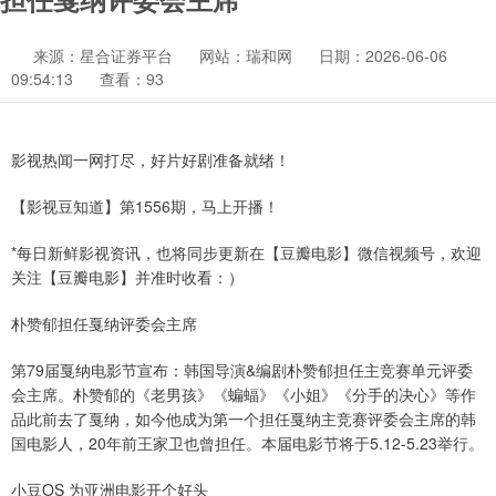
来源：星合证券平台
网站：瑞和网
日期：2026-06-06
09:54:13
查看：93
影视热闻一网打尽，好片好剧准备就绪！
【影视豆知道】第1556期，马上开播！
*每日新鲜影视资讯，也将同步更新在【豆瓣电影】微信视频号，欢迎
关注【豆瓣电影】并准时收看：）
朴赞郁担任戛纳评委会主席
第79届戛纳电影节宣布：韩国导演&编剧朴赞郁担任主竞赛单元评委
会主席。朴赞郁的《老男孩》《蝙蝠》《小姐》《分手的决心》等作
品此前去了戛纳，如今他成为第一个担任戛纳主竞赛评委会主席的韩
国电影人，20年前王家卫也曾担任。本届电影节将于5.12-5.23举行。
小豆OS 为亚洲电影开个好头