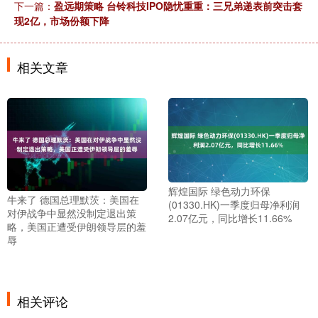
下一篇：
盈远期策略 台铃科技IPO隐忧重重：三兄弟递表前突击套
现2亿，市场份额下降
相关文章
辉煌国际 绿色动力环保
牛来了 德国总理默茨：美国在
(01330.HK)一季度归母净利润
对伊战争中显然没制定退出策
2.07亿元，同比增长11.66%
略，美国正遭受伊朗领导层的羞
辱
相关评论