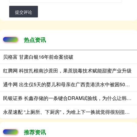
提交评论
热点资讯
贝格富 甘肃白银16年前命案侦破
红腾网 科技扎根南沙蔗田，果蔗脱毒技术赋能甜蜜产业升级
通牛网 出生仅5天的婴儿和母亲在广西贵港洪水中被困50小时后被救
民银证券 长鑫存储的一条键合DRAM试验线，为什么让韩国存储产业警觉？
永星速配 “上厕所、下厨房”，为啥上下一换就觉得很别扭？老祖宗的讲究藏在过日子里
推荐资讯